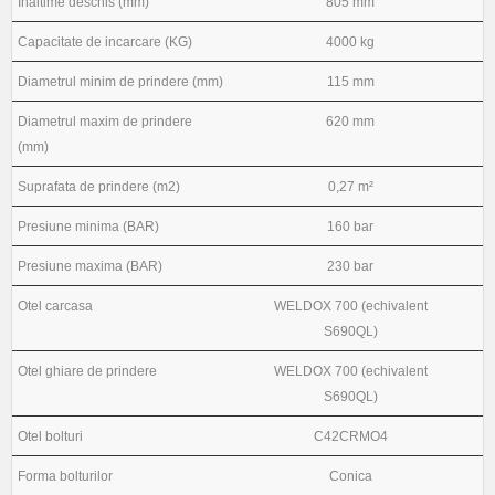
Inaltime deschis (mm)
805 mm
Capacitate de incarcare (KG)
4000 kg
Diametrul minim de prindere (mm)
115 mm
Diametrul maxim de prindere
620 mm
(mm)
Suprafata de prindere (m2)
0,27 m²
Presiune minima (BAR)
160 bar
Presiune maxima (BAR)
230 bar
Otel carcasa
WELDOX 700 (echivalent
S690QL)
Otel ghiare de prindere
WELDOX 700 (echivalent
S690QL)
Otel bolturi
C42CRMO4
Forma bolturilor
Conica