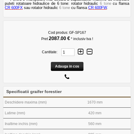
puteti rotatoare hidraulice de 6 tone: rotator hidraulic
6 tone
cu flansa
CR 600FX
sau rotator hidraulic
6 tone
cu flansa
CR 600FW
.
Cod produs:
GF-SP167
2087.00 €
Pret
* inclusiv tva !
Cantitate:
Adauga in cos
Specificatii graifer forestier
Deschidere maxima (mm)
1670 mm
Latime (mm)
420 mm
Inaltime inchis (mm)
560 mm